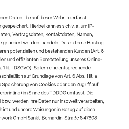
en Daten, die auf dieser Website erfasst
espeichert. Hierbei kann es sich v. a. um IP-
aten, Vertragsdaten, Kontaktdaten, Namen,
te generiert werden, handeln. Das externe Hosting
eren potenziellen und bestehenden Kunden (Art. 6
llen und effizienten Bereitstellung unseres Online-
. 1 lit. f DSGVO). Sofern eine entsprechende
chließlich auf Grundlage von Art. 6 Abs. 1 lit. a
e Speicherung von Cookies oder den Zugriff auf
gerprinting) im Sinne des TDDDG umfasst. Die
rd bzw. werden Ihre Daten nur insoweit verarbeiten,
ich ist und unsere Weisungen in Bezug auf diese
reenwork GmbH Sankt-Bernardin-Straße 8 47608