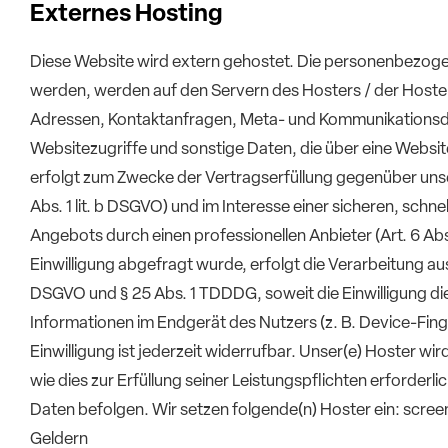
Externes Hosting
Diese Website wird extern gehostet. Die personenbezogen
werden, werden auf den Servern des Hosters / der Hoster g
Adressen, Kontaktanfragen, Meta- und Kommunikationsd
Websitezugriffe und sonstige Daten, die über eine Websi
erfolgt zum Zwecke der Vertragserfüllung gegenüber uns
Abs. 1 lit. b DSGVO) und im Interesse einer sicheren, schne
Angebots durch einen professionellen Anbieter (Art. 6 Abs
Einwilligung abgefragt wurde, erfolgt die Verarbeitung auss
DSGVO und § 25 Abs. 1 TDDDG, soweit die Einwilligung di
Informationen im Endgerät des Nutzers (z. B. Device-Fin
Einwilligung ist jederzeit widerrufbar. Unser(e) Hoster wi
wie dies zur Erfüllung seiner Leistungspflichten erforderl
Daten befolgen. Wir setzen folgende(n) Hoster ein: sc
Geldern