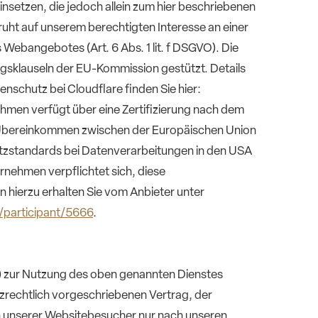
nsetzen, die jedoch allein zum hier beschriebenen
uht auf unserem berechtigten Interesse an einer
 Webangebotes (Art. 6 Abs. 1 lit. f DSGVO). Die
gsklauseln der EU-Kommission gestützt. Details
schutz bei Cloudflare finden Sie hier:
hmen verfügt über eine Zertifizierung nach dem
 Übereinkommen zwischen der Europäischen Union
tzstandards bei Datenverarbeitungen in den USA
rnehmen verpflichtet sich, diese
 hierzu erhalten Sie vom Anbieter unter
/participant/5666
.
) zur Nutzung des oben genannten Dienstes
tzrechtlich vorgeschriebenen Vertrag, der
n unserer Websitebesucher nur nach unseren