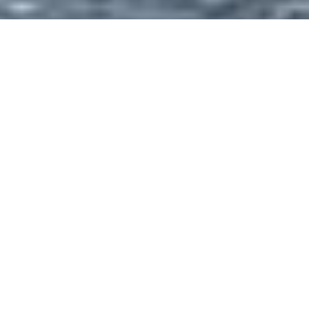
1
Immobilienkompetenz vor Ort
Ihr Regionalexperte in Hamburg
Wohldorf-Ohlstedt
Wohldorf-Ohlstedt ist einer der grünsten und
ruhigsten Stadtteile Hamburgs. Hier treffen
naturnahes Wohnen, exklusive Immobilien und gute
Anbindung aufeinander. Mit Weichenhain